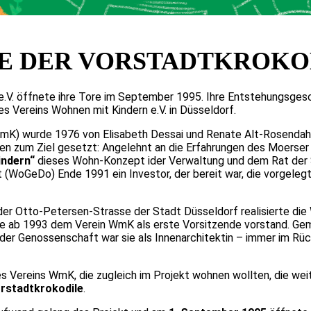
TE DER VORSTADTKROKO
e.V. öffnete ihre Tore im September 1995. Ihre Entstehungsgesc
es Vereins Wohnen mit Kindern e.V. in Düsseldorf.
K) wurde 1976 von Elisabeth Dessai und Renate Alt-Rosendah
 zum Ziel gesetzt: Angelehnt an die Erfahrungen des Moerser 
indern“
dieses Wohn-Konzept ider Verwaltung und dem Rat der S
WoGeDo) Ende 1991 ein Investor, der bereit war, die vorgelegt
er Otto-Petersen-Strasse der Stadt Düsseldorf realisierte die 
h, die ab 1993 dem Verein WmK als erste Vorsitzende vorstand. 
der Genossenschaft war sie als Innenarchitektin – immer im Rüc
es Vereins WmK, die zugleich im Projekt wohnen wollten, die we
orstadtkrokodile
.