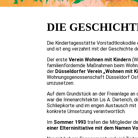
DIE GESCHICH
Die Kindertagesstätte Vorstadtkrokodile 
und ist eng verzahnt mit der Geschichte d
Der erste
Verein Wohnen mit Kindern
(Wm
familienfördernde Maßnahmen beim Wohnen
der
Düsseldorfer Verein „Wohnen mit K
Wohnungsgenossenschaft Düsseldorf Ost (
umzusetzen.
Auf dem Grundstück an der Freianlage an d
war die Innenarchitektin Lis A. Dieteric
Schliepkorte und im engen Austausch mit 
konkrete Umsetzung verantwortlich.
Im
Sommer 1993
trafen die Mitglieder d
einer Elterninitiative mit dem Namen V