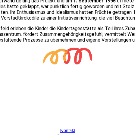
ufwand gelang das Projekt und am
1. September 1995
öffnete 
lles hatte geklappt, war pünktlich fertig geworden und mit Stol
tten. Ihr Enthusiasmus und Idealismus hatten Früchte getragen. B
Vorstadtkrokodile zu einer Initiativeinrichtung, die viel Beachtu
d erleben die Kinder die Kindertagesstätte als Teil ihres Zuhau
szentrum, fördert Zusammengehörigkeitsgefühl, vermittelt Werte,
 gestaltende Prozesse zu übernehmen und eigene Vorstellungen 
Kontakt